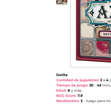
Datita
Cantidad de jugadores:
2
a
4
Tiempo de juego:
30
-
45
minut
Edad:
8
o más.
BGG Score:
7.9
Nerdómetro:
3
- Juego para m