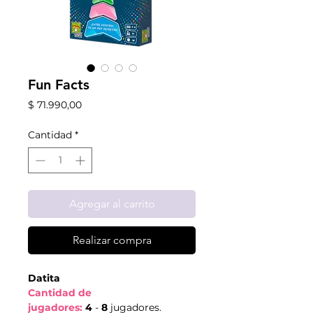
Fun Facts
Precio
$ 71.990,00
Cantidad
*
Agregar al carrito
Realizar compra
Datita
Cantidad de
jugadores:
4
-
8
jugadores.