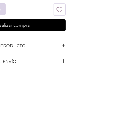
o
ealizar compra
 PRODUCTO
isa para ese juego que garpa en
L ENVÍO
os a
todo el país
por medio de
. ​Te recomendamos elegir
l que suele ser más rápido.
rar tus juegos
sin costo
por el
mía
y
alrededores
por
CABA
; de
9:00 a 17:00.