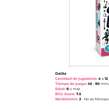
Datita
Cantidad de jugadores:
4
a
12
Tiempo de juego:
45
-
90
minu
Edad:
8
o más.
BGG Score:
7.5
Nerdómetro:
2
- No es Monopoly